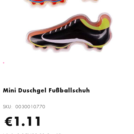
Zum
Anfang
Mini Duschgel Fußballschuh
der
Bildgalerie
SKU
0030010770
springen
€1.11