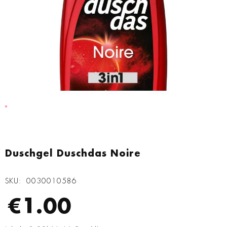
Zum
Anfang
Duschgel Duschdas Noire
der
Bildgalerie
SKU
0030010586
springen
€1.00