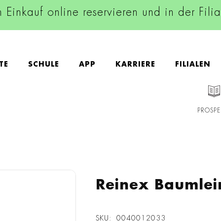
n Einkauf online reservieren und in der Fili
TE
SCHULE
APP
KARRIERE
FILIALEN
PROSPE
Reinex Baumlei
SKU
0040012033