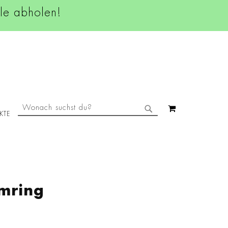
ale abholen!
SUCHE
MEIN WAREN
KTE
SUCHE
mring