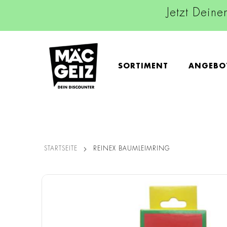
Jetzt Deine
SORTIMENT
ANGEBO
STARTSEITE
REINEX BAUMLEIMRING
Zum
Ende
der
Bildgalerie
springen