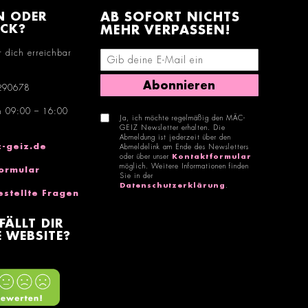
N ODER
AB SOFORT NICHTS
ACK?
MEHR VERPASSEN!
r dich erreichbar
E-Mail-Adresse eingeben
Abonnieren
290678
n 09:00 – 16:00
Ja, ich möchte regelmäßig den MÄC-
GEIZ Newsletter erhalten. Die
Abmeldung ist jederzeit über den
-geiz.de
Abmeldelink am Ende des Newsletters
oder über unser
Kontaktformular
möglich. Weitere Informationen finden
ormular
Sie in der
Datenschutzerklärung
.
estellte Fragen
FÄLLT DIR
 WEBSITE?