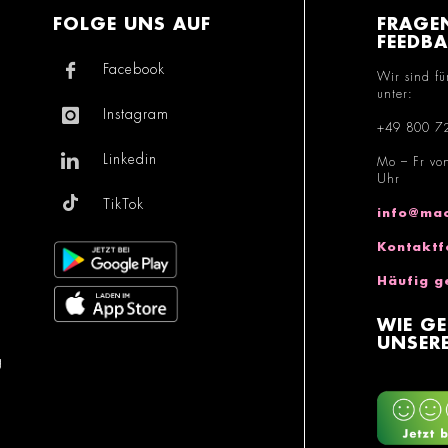
FOLGE UNS AUF
FRAGE
FEEDB
Facebook
Wir sind fü
unter:
Instagram
+49 800 7
Linkedin
Mo – Fr vo
Uhr
TikTok
info@mac
Kontaktf
Häufig g
WIE GE
UNSERE
g