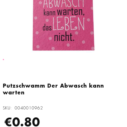
Zum
Anfang
Putzschwamm Der Abwasch kann
der
warten
Bildgalerie
springen
SKU
0040010962
€0.80