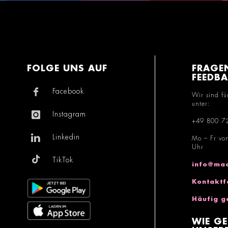
FOLGE UNS AUF
FRAGE
FEEDB
Facebook
Wir sind fü
unter:
Instagram
+49 800 7
Linkedin
Mo – Fr vo
Uhr
TikTok
info@mac
Kontaktf
Häufig g
WIE GE