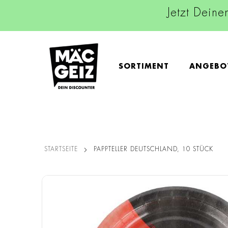
Jetzt Deine
SORTIMENT
ANGEBO
STARTSEITE
PAPPTELLER DEUTSCHLAND, 10 STÜCK
Zum
Ende
der
Bildgalerie
springen