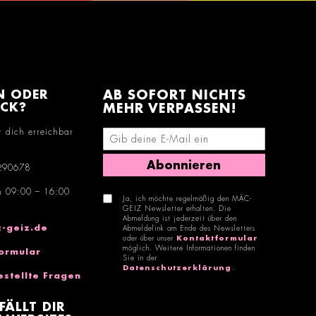
N ODER
AB SOFORT NICHTS
ACK?
MEHR VERPASSEN!
r dich erreichbar
E-Mail-Adresse eingeben
Abonnieren
290678
n 09:00 – 16:00
Ja, ich möchte regelmäßig den MÄC-
GEIZ Newsletter erhalten. Die
Abmeldung ist jederzeit über den
-geiz.de
Abmeldelink am Ende des Newsletters
oder über unser
Kontaktformular
möglich. Weitere Informationen finden
ormular
Sie in der
Datenschutzerklärung
.
estellte Fragen
FÄLLT DIR