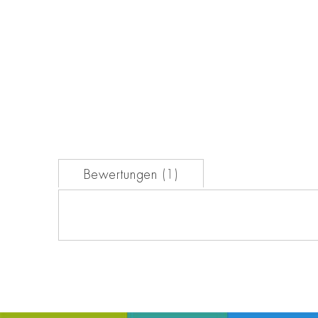
der
Bildgalerie
springen
Bewertungen
1