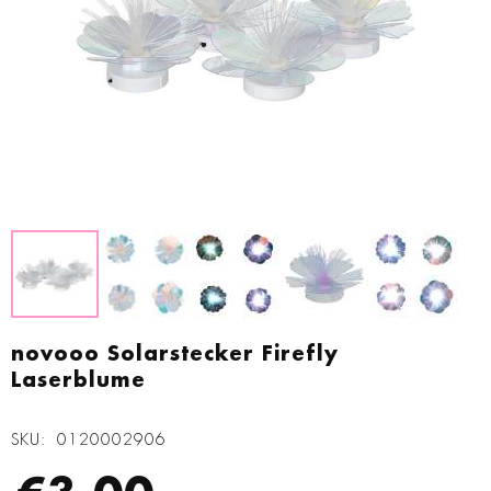
Zum
Anfang
novooo Solarstecker Firefly
der
Laserblume
Bildgalerie
springen
SKU
0120002906