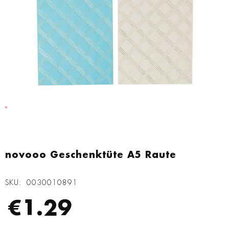
Zum
Anfang
novooo Geschenktüte A5 Raute
der
Bildgalerie
SKU
0030010891
springen
€1.29