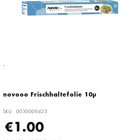
Zum
Anfang
novooo Frischhaltefolie 10µ
der
Bildgalerie
SKU
0030009425
springen
€1.00