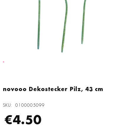
Zum
Anfang
novooo Dekostecker Pilz, 43 cm
der
Bildgalerie
SKU
0100005099
springen
€4.50