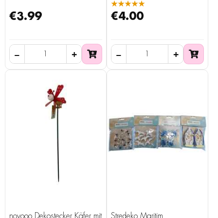
★★★★★
€3.99
€4.00
novooo Dekostecker Käfer mit
Stredeko Maritim