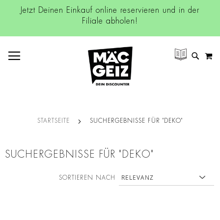
Jetzt Deinen Einkauf online reservieren und in der
Filiale abholen!
NAVIGATION UMSCHALTEN
M
SUCH
STARTSEITE
SUCHERGEBNISSE FÜR "DEKO"
SUCHERGEBNISSE FÜR "DEKO"
SORTIEREN NACH