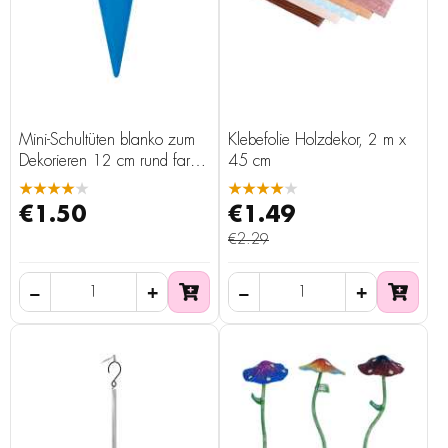
Mini-Schultüten blanko zum
Klebefolie Holzdekor, 2 m x
Dekorieren 12 cm rund farbig
45 cm
6er
★★★★★
★★★★★
€1.50
€1.49
€2.29