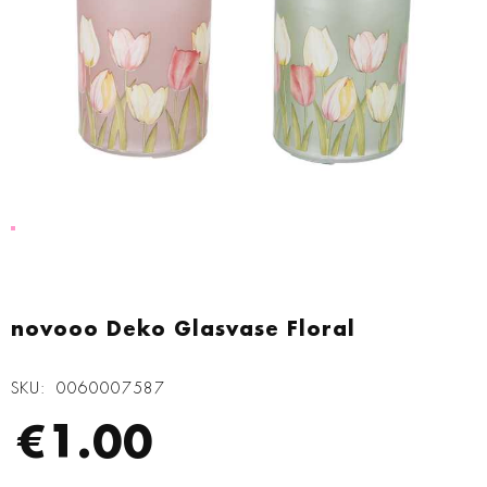
Zum
Anfang
novooo Deko Glasvase Floral
der
Bildgalerie
SKU
0060007587
springen
€1.00