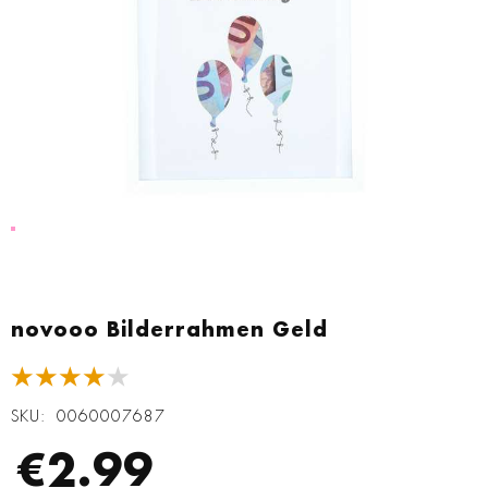
Zum
Anfang
novooo Bilderrahmen Geld
der
Bildgalerie
★★★★★
springen
SKU
0060007687
€2.99