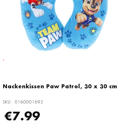
Zum
Anfang
Nackenkissen Paw Patrol, 30 x 30 cm
der
Bildgalerie
SKU
0160001692
springen
€7.99