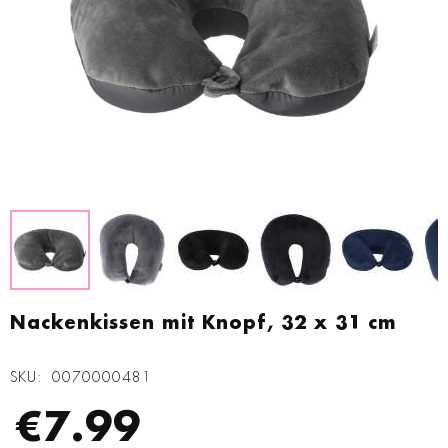
Zum
Anfang
Nackenkissen mit Knopf, 32 x 31 cm
der
Bildgalerie
SKU
0070000481
springen
€7.99