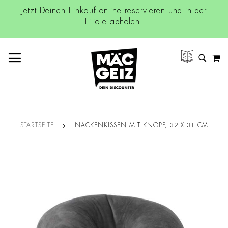
Jetzt Deinen Einkauf online reservieren und in der
Filiale abholen!
NAVIGATION UMSCHALTEN
M
SUCH
STARTSEITE
NACKENKISSEN MIT KNOPF, 32 X 31 CM
Zum
Ende
der
Bildgalerie
springen