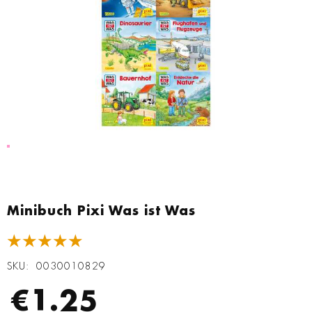
Zum
Anfang
Minibuch Pixi Was ist Was
der
Bildgalerie
★★★★★
springen
SKU
0030010829
€1.25