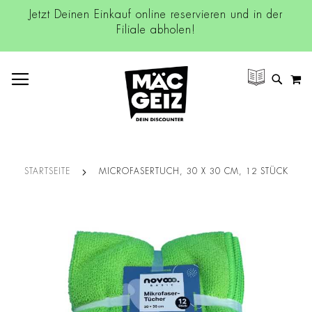
Jetzt Deinen Einkauf online reservieren und in der
Filiale abholen!
NAVIGATION UMSCHALTEN
M
SUCH
STARTSEITE
MICROFASERTUCH, 30 X 30 CM, 12 STÜCK
Zum
Ende
der
Bildgalerie
springen