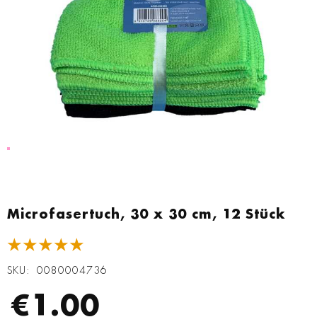
Zum
Anfang
Microfasertuch, 30 x 30 cm, 12 Stück
der
Bildgalerie
★★★★★
springen
SKU
0080004736
€1.00