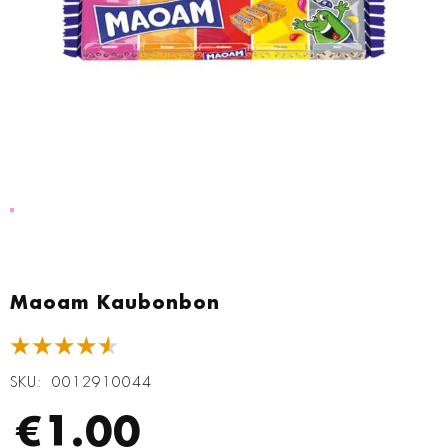
Zum
Anfang
Maoam Kaubonbon
der
Bildgalerie
★★★★★
springen
SKU
0012910044
€1.00