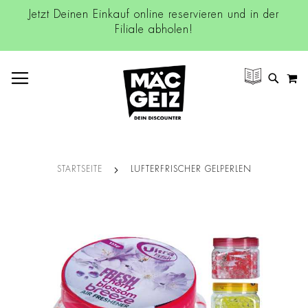
Jetzt Deinen Einkauf online reservieren und in der
Filiale abholen!
NAVIGATION UMSCHALTEN
M
SUCH
STARTSEITE
LUFTERFRISCHER GELPERLEN
Zum
Ende
der
Bildgalerie
springen