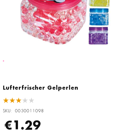
Zum
Anfang
Lufterfrischer Gelperlen
der
Bildgalerie
★★★★★
springen
SKU
0030011098
€1.29