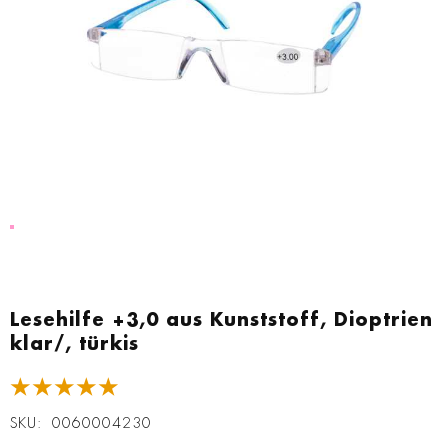
Zum
Anfang
Lesehilfe +3,0 aus Kunststoff, Dioptrien
der
klar/, türkis
Bildgalerie
springen
★★★★★
SKU
0060004230