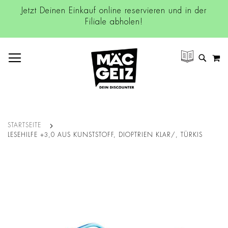
Jetzt Deinen Einkauf online reservieren und in der
Filiale abholen!
NAVIGATION UMSCHALTEN
M
SUCH
STARTSEITE
LESEHILFE +3,0 AUS KUNSTSTOFF, DIOPTRIEN KLAR/, TÜRKIS
Zum
Ende
der
Bildgalerie
springen