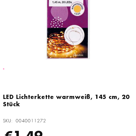
Zum
Anfang
LED Lichterkette warmweiß, 145 cm, 20
der
Stück
Bildgalerie
springen
SKU
0040011272