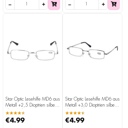
Star Optic Lesehilfe MD6 aus
Star Optic Lesehilfe MD6 aus
Metall +2,5 Dioptrien silber
Metall +3,0 Dioptrien silber
glänzend
glänzend
★★★★★
★★★★★
€4.99
€4.99