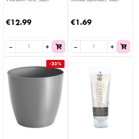
€12.99
€1.69
-23%