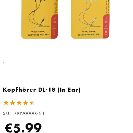
Zum
Anfang
Kopfhörer DL-18 (In Ear)
der
Bildgalerie
★★★★★
springen
SKU
0090000781
€5.99