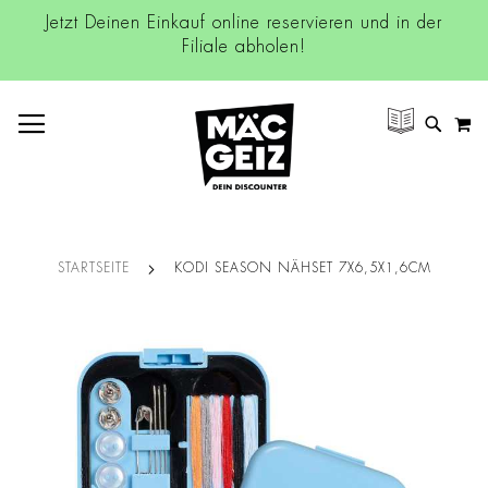
Jetzt Deinen Einkauf online reservieren und in der
Filiale abholen!
NAVIGATION UMSCHALTEN
M
SUCH
STARTSEITE
KODI SEASON NÄHSET 7X6,5X1,6CM
Zum
Ende
der
Bildgalerie
springen