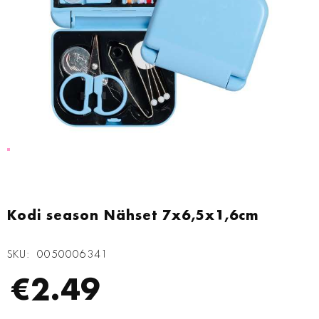
Zum
Anfang
Kodi season Nähset 7x6,5x1,6cm
der
Bildgalerie
SKU
0050006341
springen
€2.49