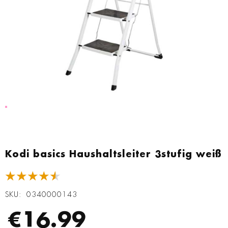
Zum
Anfang
Kodi basics Haushaltsleiter 3stufig weiß
der
Bildgalerie
★★★★★
springen
SKU
0340000143
€16.99