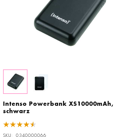
Zum
Anfang
Intenso Powerbank XS10000mAh,
der
schwarz
Bildgalerie
springen
★★★★★
SKU
0340000066