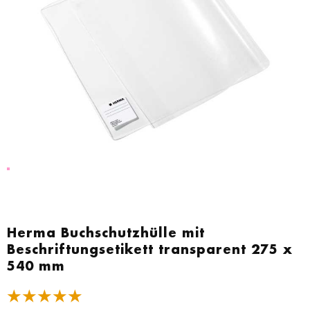
Zum
Anfang
Herma Buchschutzhülle mit
der
Beschriftungsetikett transparent 275 x
Bildgalerie
540 mm
springen
★★★★★