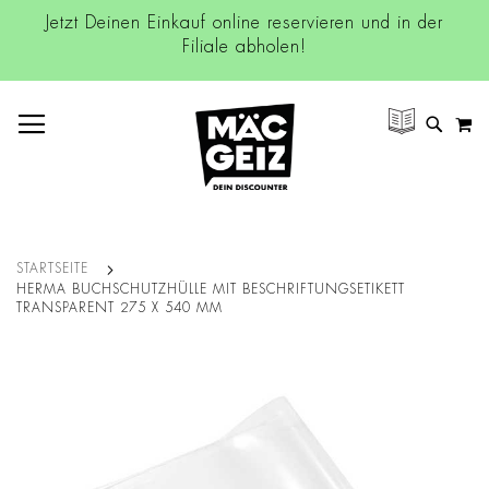
Jetzt Deinen Einkauf online reservieren und in der
Filiale abholen!
NAVIGATION UMSCHALTEN
M
SUCH
STARTSEITE
HERMA BUCHSCHUTZHÜLLE MIT BESCHRIFTUNGSETIKETT
TRANSPARENT 275 X 540 MM
Zum
Ende
der
Bildgalerie
springen