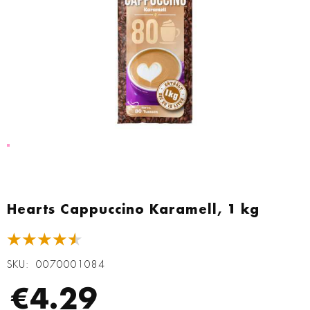
Zum
Anfang
Hearts Cappuccino Karamell, 1 kg
der
Bildgalerie
★★★★★
springen
SKU
0070001084
€4.29