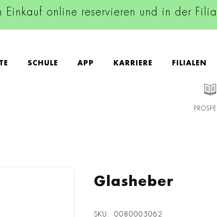
n Einkauf online reservieren und in der Fili
TE
SCHULE
APP
KARRIERE
FILIALEN
PROSPE
Glasheber
SKU
0080005062