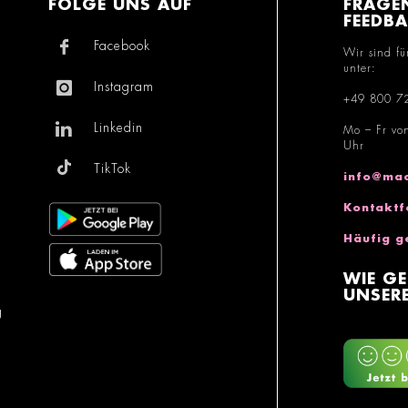
FOLGE UNS AUF
FRAGE
FEEDB
Facebook
Wir sind fü
unter:
Instagram
+49 800 7
Linkedin
Mo – Fr vo
Uhr
TikTok
info@mac
Kontaktf
Häufig g
WIE GE
UNSERE
g