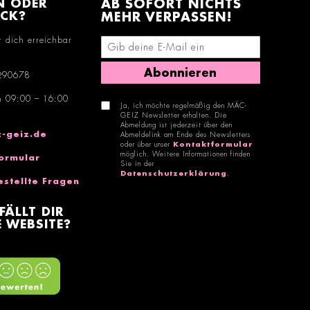
N ODER
AB SOFORT NICHTS
ACK?
MEHR VERPASSEN!
r dich erreichbar
E-Mail-Adresse eingeben
Abonnieren
290678
n 09:00 – 16:00
Ja, ich möchte regelmäßig den MÄC-
GEIZ Newsletter erhalten. Die
Abmeldung ist jederzeit über den
-geiz.de
Abmeldelink am Ende des Newsletters
oder über unser
Kontaktformular
möglich. Weitere Informationen finden
ormular
Sie in der
Datenschutzerklärung
.
estellte Fragen
FÄLLT DIR
 WEBSITE?