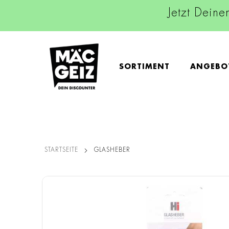
Jetzt Deine
SORTIMENT
ANGEBO
STARTSEITE
GLASHEBER
Zum
Ende
der
Bildgalerie
springen