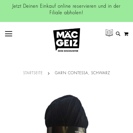
Jetzt Deinen Einkauf online reservieren und in der
Filiale abholen!
NAVIGATION UMSCHALTEN
M
SUCH
STARTSEITE
GARN CONTESSA, SCHWARZ
Zum
Ende
der
Bildgalerie
springen