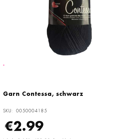
Zum
Anfang
Garn Contessa, schwarz
der
Bildgalerie
SKU
0050004185
springen
€2.99