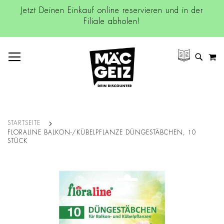
Jetzt Deinen Einkauf online reservieren und in der
Filiale abholen!
NAVIGATION UMSCHALTEN
M
SUCH
STARTSEITE
FLORALINE BALKON-/KÜBELPFLANZE DÜNGESTÄBCHEN, 10
STÜCK
Zum
Ende
der
Bildgalerie
springen