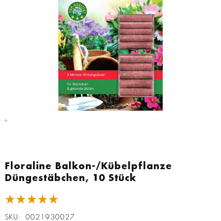
Zum
Anfang
Floraline Balkon-/Kübelpflanze
der
Düngestäbchen, 10 Stück
Bildgalerie
springen
★★★★★
SKU
0021930027