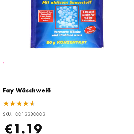
Zum
Anfang
Fay Wäschweiß
der
Bildgalerie
★★★★★
springen
SKU
0013380003
€1.19