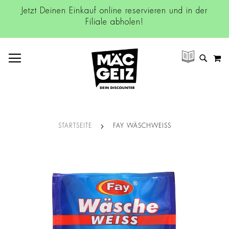
Jetzt Deinen Einkauf online reservieren und in der
Filiale abholen!
NAVIGATION UMSCHALTEN
M
SUCH
STARTSEITE
FAY WÄSCHWEISS
Zum
Ende
der
Bildgalerie
springen