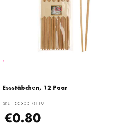
Zum
Anfang
Essstäbchen, 12 Paar
der
Bildgalerie
SKU
0030010119
springen
€0.80