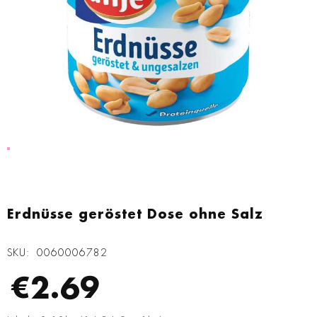
Zum
Anfang
Erdnüsse geröstet Dose ohne Salz
der
Bildgalerie
SKU
0060006782
springen
€2.69