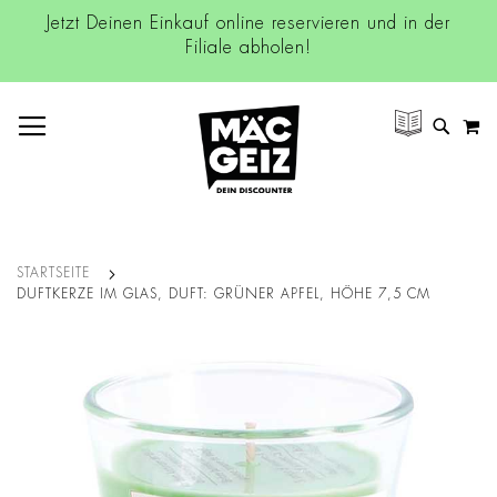
Jetzt Deinen Einkauf online reservieren und in der
Filiale abholen!
NAVIGATION UMSCHALTEN
M
SUCH
STARTSEITE
DUFTKERZE IM GLAS, DUFT: GRÜNER APFEL, HÖHE 7,5 CM
Zum
Ende
der
Bildgalerie
springen