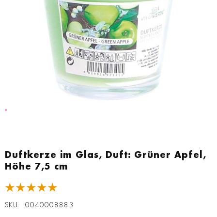
Zum
Anfang
Duftkerze im Glas, Duft: Grüner Apfel,
der
Höhe 7,5 cm
Bildgalerie
springen
★★★★★
SKU
0040008883