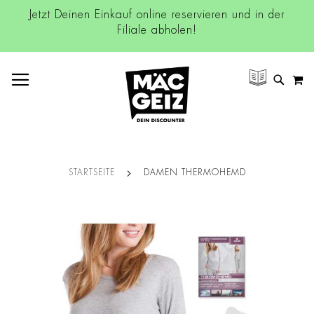
Jetzt Deinen Einkauf online reservieren und in der
Filiale abholen!
NAVIGATION UMSCHALTEN
M
SUCH
STARTSEITE
DAMEN THERMOHEMD
Zum
Ende
der
Bildgalerie
springen