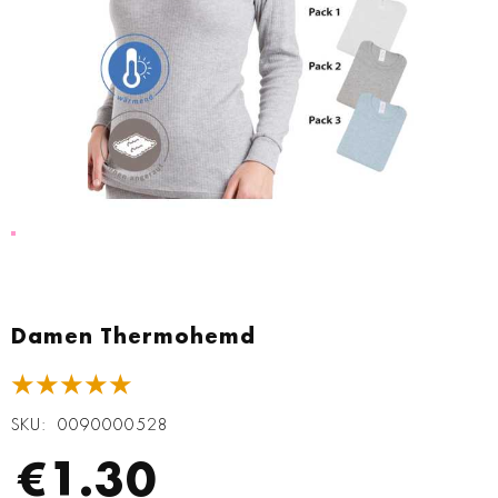
Zum
Anfang
Damen Thermohemd
der
Bildgalerie
★★★★★
springen
SKU
0090000528
€1.30