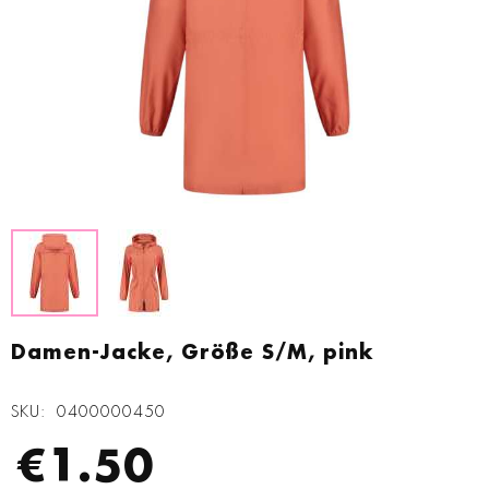
Zum
Anfang
Damen-Jacke, Größe S/M, pink
der
Bildgalerie
SKU
0400000450
springen
€1.50