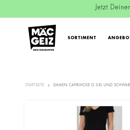
Jetzt Deine
SORTIMENT
ANGEBO
STARTSEITE
DAMEN CAPRIHOSE G S-XL UND SCHWA
Zum
Ende
der
Bildgalerie
springen