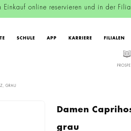
n Einkauf online reservieren und in der Fili
TE
SCHULE
APP
KARRIERE
FILIALEN
PROSPE
RZ, GRAU
Damen Caprihos
grau