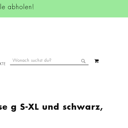
ale abholen!
SUCHE
MEIN WAREN
KTE
SUCHE
e g S-XL und schwarz,