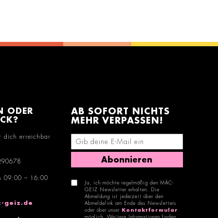
N ODER
AB SOFORT NICHTS
ACK?
MEHR VERPASSEN!
r dich erreichbar
E-Mail-Adresse eingeben
Abonnieren
290678
n 09:00 – 16:00
Ja, ich möchte regelmäßig den MÄC-
GEIZ Newsletter erhalten. Die
Abmeldung ist jederzeit über den
-geiz.de
Abmeldelink am Ende des Newsletters
oder über unser
Kontaktformular
möglich. Weitere Informationen finden