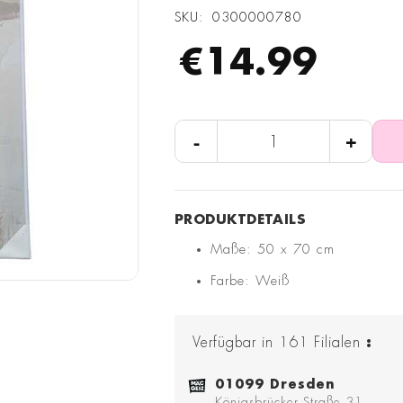
SKU
0300000780
€14.99
-
+
Maße: 50 x 70 cm
Farbe: Weiß
Verfügbar in
161
Filialen
:
01099 Dresden
Königsbrücker Straße 31