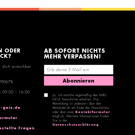
N ODER
AB SOFORT NICHTS
ACK?
MEHR VERPASSEN!
r dich erreichbar
E-Mail-Adresse eingeben
Abonnieren
290678
n 09:00 – 16:00
Ja, ich möchte regelmäßig den MÄC-
GEIZ Newsletter erhalten. Die
Abmeldung ist jederzeit über den
-geiz.de
Abmeldelink am Ende des Newsletters
oder über unser
Kontaktformular
möglich. Weitere Informationen finden
ormular
Sie in der
Datenschutzerklärung
.
estellte Fragen