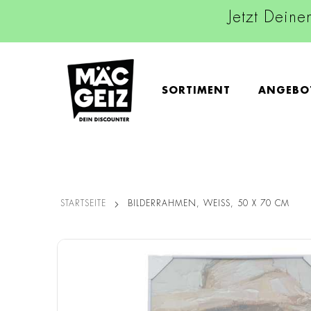
Jetzt Deine
SORTIMENT
ANGEBO
STARTSEITE
BILDERRAHMEN, WEISS, 50 X 70 CM
Zum
Ende
der
Bildgalerie
springen