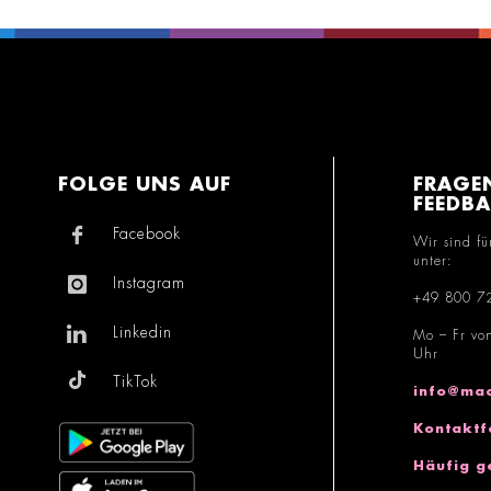
FOLGE UNS AUF
FRAGE
FEEDB
Facebook
Wir sind fü
unter:
Instagram
+49 800 7
Linkedin
Mo – Fr vo
Uhr
TikTok
info@mac
Kontaktf
Häufig g