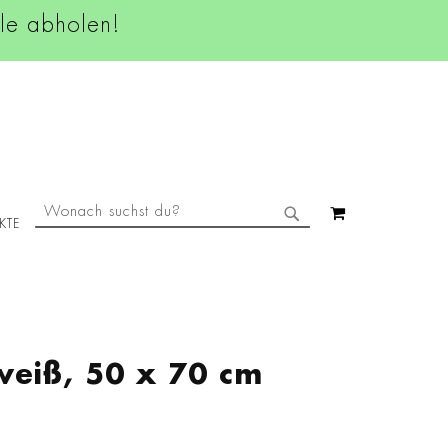
ale abholen!
SUCHE
MEIN WAREN
KTE
SUCHE
weiß, 50 x 70 cm