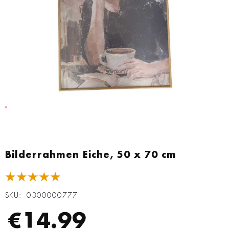
Zum
Anfang
Bilderrahmen Eiche, 50 x 70 cm
der
Bildgalerie
★★★★★
springen
SKU
0300000777
€14.99