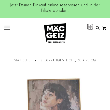
Jetzt Deinen Einkauf online reservieren und in der
Filiale abholen!
NAVIGATION UMSCHALTEN
M
SUCH
STARTSEITE
BILDERRAHMEN EICHE, 50 X 70 CM
Zum
Ende
der
Bildgalerie
springen