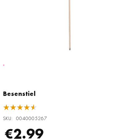
Zum
Anfang
Besenstiel
der
Bildgalerie
★★★★★
springen
SKU
0040005267
€2.99