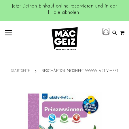
Jetzt Deinen Einkauf online reservieren und in der
Filiale abholen!
NAVIGATION UMSCHALTEN
M
SUCH
STARTSEITE
BESCHÄFTIGUNGSHEFT WWW AKTIV-HEFT
Zum
Ende
der
Bildgalerie
springen