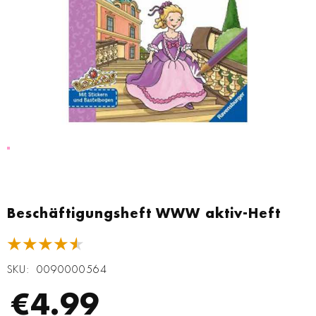
Zum
Anfang
Beschäftigungsheft WWW aktiv-Heft
der
Bildgalerie
★★★★★
springen
SKU
0090000564
€4.99