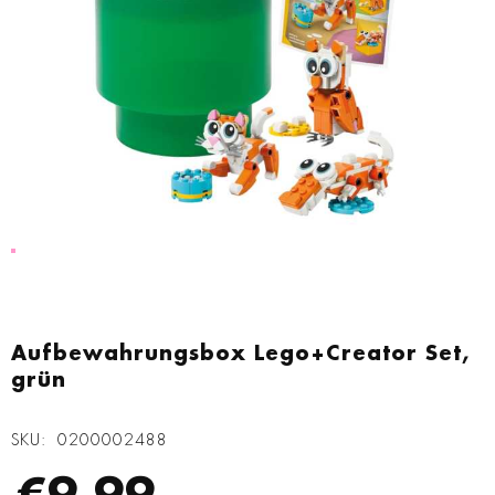
Zum
Anfang
Aufbewahrungsbox Lego+Creator Set,
der
grün
Bildgalerie
springen
SKU
0200002488