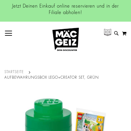
Jetzt Deinen Einkauf online reservieren und in der
Filiale abholen!
NAVIGATION UMSCHALTEN
M
SUCH
STARTSEITE
AUFBEWAHRUNGSBOX LEGO+CREATOR SET, GRÜN
Zum
Ende
der
Bildgalerie
springen