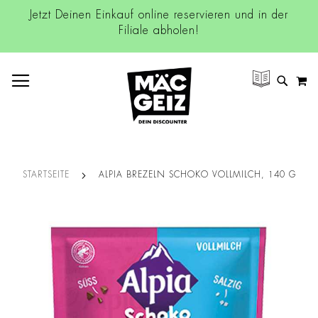
Jetzt Deinen Einkauf online reservieren und in der
Filiale abholen!
NAVIGATION UMSCHALTEN
M
SUCH
STARTSEITE
ALPIA BREZELN SCHOKO VOLLMILCH, 140 G
Zum
Ende
der
Bildgalerie
springen