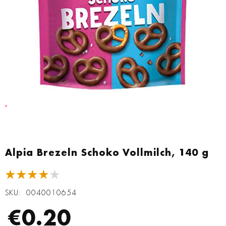
Zum
Anfang
Alpia Brezeln Schoko Vollmilch, 140 g
der
Bildgalerie
★★★★★
springen
SKU
0040010654
€0.20