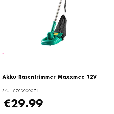
Zum
Anfang
Akku-Rasentrimmer Maxxmee 12V
der
Bildgalerie
SKU
0700000071
springen
€29.99