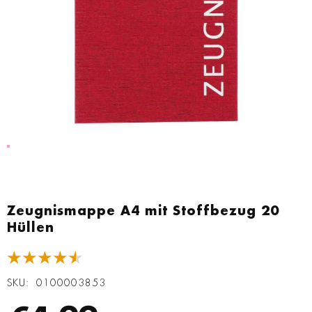
Zum
Anfang
Zeugnismappe A4 mit Stoffbezug 20
der
Hüllen
Bildgalerie
springen
★★★★★
SKU
0100003853