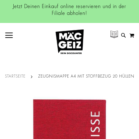
Jetzt Deinen Einkauf online reservieren und in der
Filiale abholen!
NAVIGATION UMSCHALTEN
M
SUCH
STARTSEITE
ZEUGNISMAPPE A4 MIT STOFFBEZUG 20 HÜLLEN
Zum
Ende
der
Bildgalerie
springen