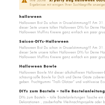
Ihre Suche '
xl party bag halloween 005
Ergebnisse mit einigen Ihrer Suchbegriffe anzeige
halloween
Halloween Bist Du schon in Gruselstimmung!? Am 31.10
dieser Seite unsere tollen Halloween DIYs für Deine H
Halloween Muffins Kreiere ganz einfach ein paar grus
Saison-DIYs-Halloween
Halloween Bist Du schon in Gruselstimmung!? Am 31.10
dieser Seite unsere tollen Halloween DIYs für Deine H
Halloween Muffins Kreiere ganz einfach ein paar grus
Halloween Bowle
Halloween Bowle Mit dieser alkoholfreien Halloween-Bo
schaurig-süße Bowle für Dich und Deine Gäste zuberei
geben. Fruchtgummi "Trolli Glotzer" und wahlweise Ei
DIYs zum Basteln – tolle Bastelanleitun
DIYs zum Basteln – tolle Bastelanleitungen Tauche ein 
Dekorationen , zauberhafte Weihnachtsprojekte oder bu