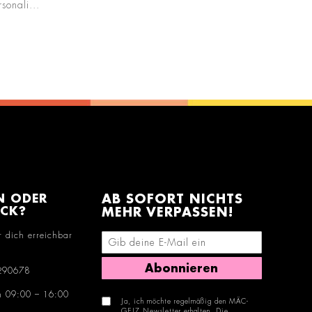
sonali...
N ODER
AB SOFORT NICHTS
ACK?
MEHR VERPASSEN!
r dich erreichbar
E-Mail-Adresse eingeben
Abonnieren
290678
n 09:00 – 16:00
Ja, ich möchte regelmäßig den MÄC-
GEIZ Newsletter erhalten. Die