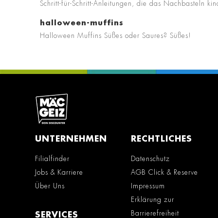
Schritt-für-Schritt-Anleitungen, die das Nachbasteln 
halloween-muffins
Halloween Muffins Süßes oder Saures? Süßes!
UNTERNEHMEN
RECHTLICHES
Filialfinder
Datenschutz
Jobs & Karriere
AGB Click & Reserve
Über Uns
Impressum
Erklärung zur
Barrierefreiheit
SERVICES