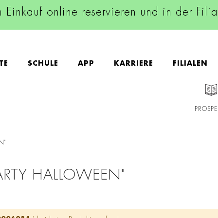
n Einkauf online reservieren und in der Fili
TE
SCHULE
APP
KARRIERE
FILIALEN
PROSPE
N"
ARTY HALLOWEEN"