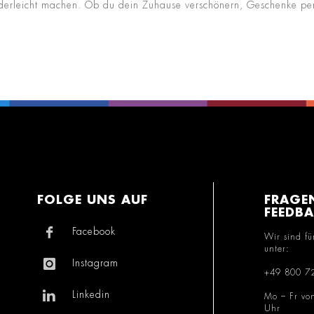
kinderleicht machen. Ob du dein Zuhause verschönern, Geschenke per
FOLGE UNS AUF
FRAGE
FEEDB
Facebook
Wir sind fü
unter:
Instagram
+49 800 7
Linkedin
Mo – Fr vo
Uhr