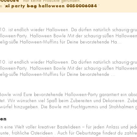
0006084
' hat keine Produkte gefunden.
n '
xl
party
bag
halloween
0050006084
'
. ist endlich wieder Halloween. Da dürfen natürlich schaurig-grus
alloween-Party. Halloween Bowle Mit der schaurig-süßen Halloween-
elig-süße Halloween-Muffins für Deine bevorstehende Ha...
. ist endlich wieder Halloween. Da dürfen natürlich schaurig-grus
alloween-Party. Halloween Bowle Mit der schaurig-süßen Halloween-
elig-süße Halloween-Muffins für Deine bevorstehende ...
wle wird Eure bevorstehende Halloween-Party garantiert ein absol
tet. Wir wünschen viel Spaß beim Zubereiten und Dekorieren. Zub
swürfel hinzugeben. Die Bowle mit Fruchtgummis und Strohhalmen ga
gen
in eine Welt voller kreativer Bastelideen – für jeden Anlass und je
nte, fröhliche Osterideen . Auch für Geburtstage findest du zahlrei