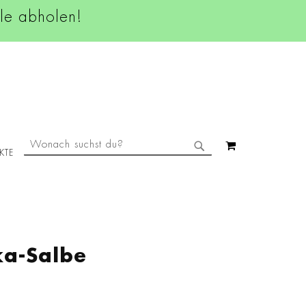
ale abholen!
SUCHE
MEIN WAREN
KTE
SUCHE
a-Salbe