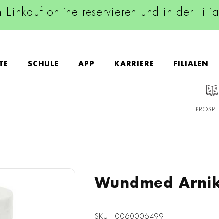
n Einkauf online reservieren und in der Fili
TE
SCHULE
APP
KARRIERE
FILIALEN
PROSPE
Wundmed Arnik
SKU
0060006499