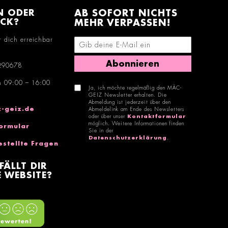
N ODER
AB SOFORT NICHTS
ACK?
MEHR VERPASSEN!
r dich erreichbar
E-Mail-Adresse eingeben
Abonnieren
290678
n 09:00 – 16:00
Ja, ich möchte regelmäßig den MÄC-
GEIZ Newsletter erhalten. Die
Abmeldung ist jederzeit über den
-geiz.de
Abmeldelink am Ende des Newsletters
oder über unser
Kontaktformular
möglich. Weitere Informationen finden
ormular
Sie in der
Datenschutzerklärung
.
estellte Fragen
FÄLLT DIR
 WEBSITE?