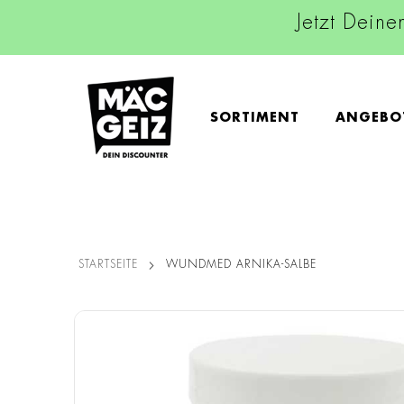
Jetzt Deine
SORTIMENT
ANGEBO
STARTSEITE
WUNDMED ARNIKA-SALBE
Zum
Ende
der
Bildgalerie
springen