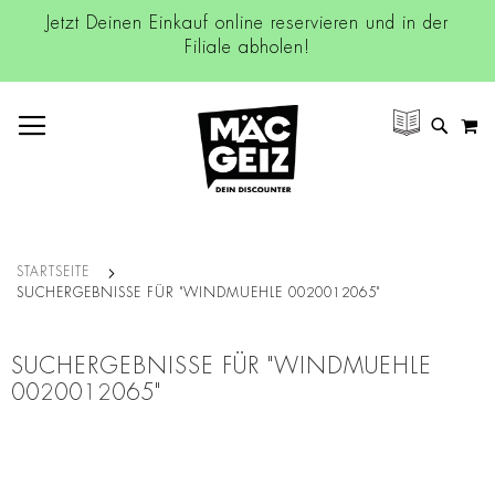
Jetzt Deinen Einkauf online reservieren und in der
Filiale abholen!
NAVIGATION UMSCHALTEN
M
SUCH
STARTSEITE
SUCHERGEBNISSE FÜR "WINDMUEHLE 0020012065"
SUCHERGEBNISSE FÜR "WINDMUEHLE
0020012065"