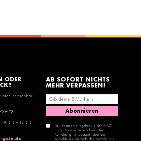
N ODER
AB SOFORT NICHTS
ACK?
MEHR VERPASSEN!
r dich erreichbar
E-Mail-Adresse eingeben
Abonnieren
290678
n 09:00 – 16:00
Ja, ich möchte regelmäßig den MÄC-
GEIZ Newsletter erhalten. Die
Abmeldung ist jederzeit über den
-geiz.de
Abmeldelink am Ende des Newsletters