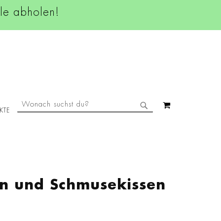
ale abholen!
SUCHE
MEIN WAREN
KTE
SUCHE
en und Schmusekissen