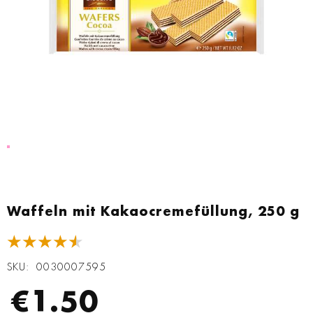
Zum
Anfang
Waffeln mit Kakaocremefüllung, 250 g
der
Bildgalerie
★★★★★
springen
SKU
0030007595
€1.50